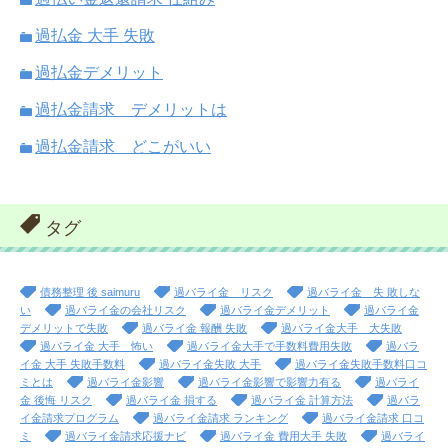
過払金 大手 失敗
過払金デメリット
過払金請求 デメリットは
過払金請求 どこがいい
タグ
債務整理 後 saimuru
過バライ金 リスク
過バライ金 失 敗しな
い
過バライ金の会社リスク
過バライ金デメリット
過バライ金
デメリットで失敗
過バライ金 報酬 失敗
過バライ金大手 大失敗
過バライ金 大手 怖い
過バライ金大手で手数料費用失敗
過バラ
イ金 大手 失敗手数料
過バライ金失敗 大手
過バライ金失敗手数料口コ
ミとは
過バライ金影響
過バライ金影響で影響力有る
過バライ
金 後悔 リスク
過バライ金 損する
過バライ金 計算方法
過バラ
イ金請求プログラム
過バライ金請求 ランキング
過バライ金請求 口コ
ミ
過バライ金請求応援ナビ
過バライ金 費用大手 失敗
過バライ