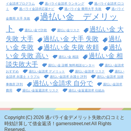
イ金請求プログラム
過バライ金請求 ランキング
過バライ金請求 口コ
ミ
過バライ金請求応援ナビ
過バライ金 費用大手 失敗
過バライ
過払い金 デメリッ
金費用 大手 失敗
ト
過払い金 大
過払い金で詐欺
過払い金リスク
失敗 大手
過払い金 大手 失敗
過払
い金 失敗
過払い金 失敗 依頼
過払
い金 失敗 高い
過払い金 相
過払い金 相談
談失敗大手
過払い金 診断 無料相談センター
過払い金請求
おすすめ
過払い金請求 デメリット
過払い金請求 リスク
過払い
金請求 弁護士 トラブル
過払い金請求 弁護士 評判
過払い金請求 法律
過払い金請求 自分で
事務所 評判
過払い金請求
費用
過払い金返還請求 リスク
過払い金返還請求 仕組み
Copyright (C) 2026 過バライ金デメリット失敗の口コミと
時効計算して借金返済！gamersstreet.net
All Rights
Reserved.