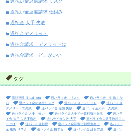
過払い金返還請求 リスク
過払い金返還請求 仕組み
過払金 大手 失敗
過払金デメリット
過払金請求 デメリットは
過払金請求 どこがいい
タグ
債務整理 後 saimuru
過バライ金 リスク
過バライ金 失 敗しな
い
過バライ金の会社リスク
過バライ金デメリット
過バライ金
デメリットで失敗
過バライ金 報酬 失敗
過バライ金大手 大失敗
過バライ金 大手 怖い
過バライ金大手で手数料費用失敗
過バラ
イ金 大手 失敗手数料
過バライ金失敗 大手
過バライ金失敗手数料口コ
ミとは
過バライ金影響
過バライ金影響で影響力有る
過バライ
金 後悔 リスク
過バライ金 損する
過バライ金 計算方法
過バラ